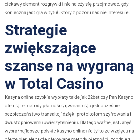
ciekawy element rozgrywki i nie należy się przejmować, gdy
konieczna jest gra w tytuł, który z pozoru nas nie interesuje.
Strategie
zwiększające
szanse na wygraną
w Total Casino
Kasyna online szybkie wypłaty takie jak 22bet czy Pan Kasyno
oferują te metody płatności, gwarantując jednocześnie
bezpieczeństwo transakcji dzięki protokołom szyfrowania i
dwustopniowemu uwierzytelnieniu. Dlatego ważne jest, abyś
wybrał najlepsze polskie kasyno online nie tylko ze względu na
ofertę gier, ale także oferowane metody płatności, zgodnie z