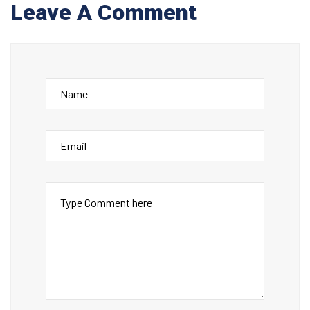
Leave A Comment