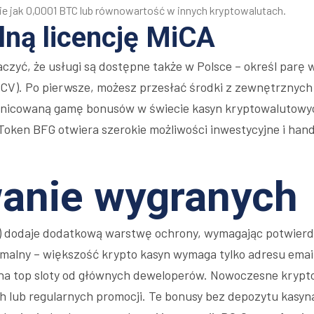
ie jak 0,0001 BTC lub równowartość w innych kryptowalutach.
lną licencję MiCA
aczyć, że usługi są dostępne także w Polsce – określ parę
V). Po pierwsze, możesz przesłać środki z zewnętrznych p
zróżnicowaną gamę bonusów w świecie kasyn kryptowalutowy
. Token BFG otwiera szerokie możliwości inwestycyjne i ha
anie wygranych
) dodaje dodatkową warstwę ochrony, wymagając potwierdz
imalny – większość krypto kasyn wymaga tylko adresu email 
 na top sloty od głównych deweloperów. Nowoczesne krypt
h lub regularnych promocji. Te bonusy bez depozytu kasyn