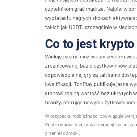
czytelnikom grać mądrze. Najpierw spr
wypłatach, nagłych skokach aktywności
takich jak USDT, szczególnie w sieciach
Co to jest krypt
Wielojęzyczne możliwości zespołu wspar
zróżnicowanej bazie użytkowników plat
odpowiedzialnej gry są tak samo dostę
kwalifikacji, TonPlay publikuje jasne 
stanowi realną wartość bez ukrytych w
branży, oferując nowym użytkownikom
W przypadku rozbieżności obowiązuje wersja
Puste odpowiedzi, brak estymacji czasu, zam
przenieść środki.