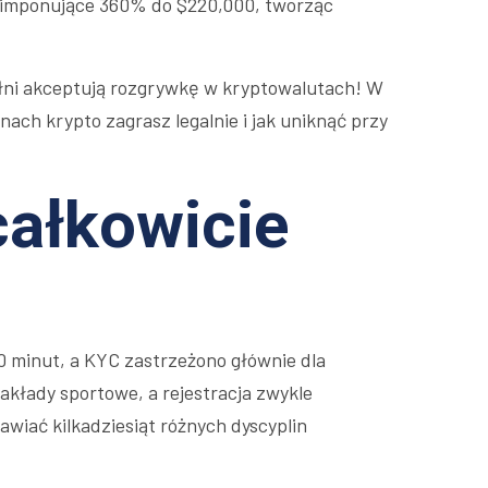
e imponujące 360% do $220,000, tworząc
pełni akceptują rozgrywkę w kryptowalutach! W
ach krypto zagrasz legalnie i jak uniknąć przy
całkowicie
0 minut, a KYC zastrzeżono głównie dla
zakłady sportowe, a rejestracja zwykle
awiać kilkadziesiąt różnych dyscyplin