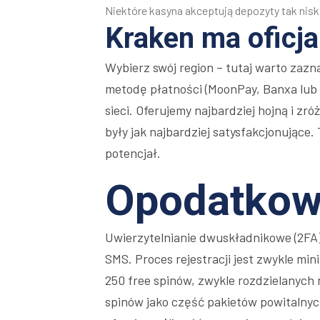
Niektóre kasyna akceptują depozyty tak nisk
Kraken ma oficja
Wybierz swój region – tutaj warto zazn
metodę płatności (MoonPay, Banxa lub C
sieci. Oferujemy najbardziej hojną i 
były jak najbardziej satysfakcjonujące
potencjał.
Opodatkow
Uwierzytelnianie dwuskładnikowe (2FA
SMS. Proces rejestracji jest zwykle min
250 free spinów, zwykle rozdzielanych
spinów jako część pakietów powitalnyc