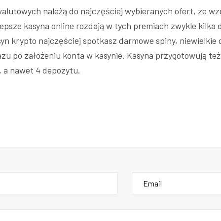
alutowych należą do najczęściej wybieranych ofert, ze wzg
psze kasyna online rozdają w tych premiach zwykle kilka d
syn krypto najczęściej spotkasz darmowe spiny, niewielki
zu po założeniu konta w kasynie. Kasyna przygotowują też 
3, a nawet 4 depozytu.