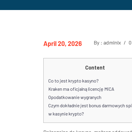
By : admlnlx
/
0
April 20, 2026
Content
Co to jest krypto kasyno?
Kraken ma oficjalną licencję MiCA
Opodatkowanie wygranych
Czym dokładnie jest bonus darmowych sp
w kasynie krypto?