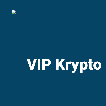
VIP Krypto