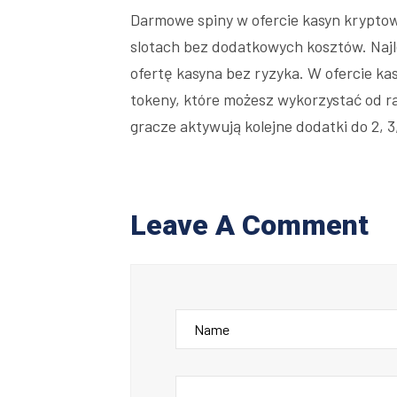
Darmowe spiny w ofercie kasyn kryptow
slotach bez dodatkowych kosztów. Najle
ofertę kasyna bez ryzyka. W ofercie ka
tokeny, które możesz wykorzystać od ra
gracze aktywują kolejne dodatki do 2, 
Leave A Comment