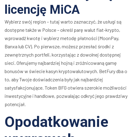
licencję MiCA
Wybierz swój region – tutaj warto zaznaczyć, że usługi są
dostępne także w Polsce – określ parę walut fiat-krypto,
wprowadź kwotę i wybierz metodę płatności (MoonPay,
Banxa lub CV). Po pierwsze, możesz przesłać środki z
zewnętrznych portfeli, korzystając z dowolnej dostępnej
sieci. Oferujemy najbardziej hojną i zróżnicowaną gamę
bonusów w świecie kasyn kryptowalutowych. BetFury dba o
to, aby Twoje doświadczenia były jak najbardziej
satysfakcjonujące. Token BFG otwiera szerokie możliwości
inwestycyjne i handlowe, pozwalając odkryć jego prawdziwy
potencjał.
Opodatkowanie