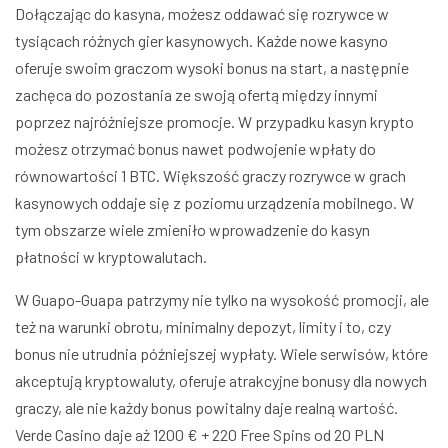
Dołączając do kasyna, możesz oddawać się rozrywce w
tysiącach różnych gier kasynowych. Każde nowe kasyno
oferuje swoim graczom wysoki bonus na start, a następnie
zachęca do pozostania ze swoją ofertą między innymi
poprzez najróżniejsze promocje. W przypadku kasyn krypto
możesz otrzymać bonus nawet podwojenie wpłaty do
równowartości 1 BTC. Większość graczy rozrywce w grach
kasynowych oddaje się z poziomu urządzenia mobilnego. W
tym obszarze wiele zmieniło wprowadzenie do kasyn
płatności w kryptowalutach.
W Guapo-Guapa patrzymy nie tylko na wysokość promocji, ale
też na warunki obrotu, minimalny depozyt, limity i to, czy
bonus nie utrudnia późniejszej wypłaty. Wiele serwisów, które
akceptują kryptowaluty, oferuje atrakcyjne bonusy dla nowych
graczy, ale nie każdy bonus powitalny daje realną wartość.
Verde Casino daje aż 1200 € + 220 Free Spins od 20 PLN