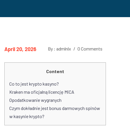
April 20, 2026
By : admlnlx
/
0 Comments
Content
Co to jest krypto kasyno?
Kraken ma oficjalną licencję MiCA
Opodatkowanie wygranych
Czym dokładnie jest bonus darmowych spinów
w kasynie krypto?