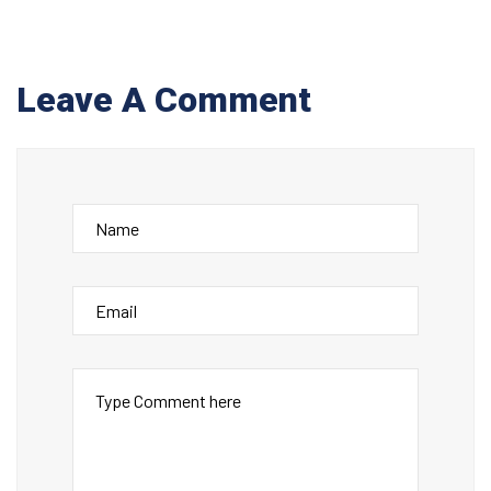
Leave A Comment