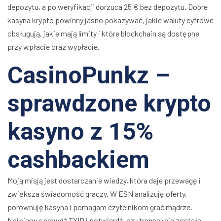
depozytu, a po weryfikacji dorzuca 25 € bez depozytu. Dobre
kasyna krypto powinny jasno pokazywać, jakie waluty cyfrowe
obsługują, jakie mają limity i które blockchain są dostępne
przy wpłacie oraz wypłacie.
CasinoPunkz –
sprawdzone krypto
kasyno z 15%
cashbackiem
Moją misją jest dostarczanie wiedzy, która daje przewagę i
zwiększa świadomość graczy. W ESN analizuję oferty,
porównuję kasyna i pomagam czytelnikom grać mądrze.
Najpierw sprawdź TXID i potwierdź, czy transakcja została