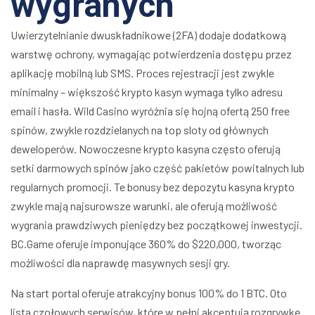
wygranych
Uwierzytelnianie dwuskładnikowe (2FA) dodaje dodatkową
warstwę ochrony, wymagając potwierdzenia dostępu przez
aplikację mobilną lub SMS. Proces rejestracji jest zwykle
minimalny – większość krypto kasyn wymaga tylko adresu
email i hasła. Wild Casino wyróżnia się hojną ofertą 250 free
spinów, zwykle rozdzielanych na top sloty od głównych
deweloperów. Nowoczesne krypto kasyna często oferują
setki darmowych spinów jako część pakietów powitalnych lub
regularnych promocji. Te bonusy bez depozytu kasyna krypto
zwykle mają najsurowsze warunki, ale oferują możliwość
wygrania prawdziwych pieniędzy bez początkowej inwestycji.
BC.Game oferuje imponujące 360% do $220,000, tworząc
możliwości dla naprawdę masywnych sesji gry.
Na start portal oferuje atrakcyjny bonus 100% do 1 BTC. Oto
lista czołowych serwisów, które w pełni akceptują rozgrywkę